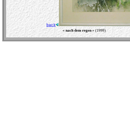
back
« 
nach dem regen
 » (1998)                               