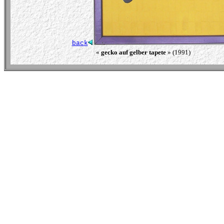
back
« 
gecko auf gelber tapete
 » (1991)                          