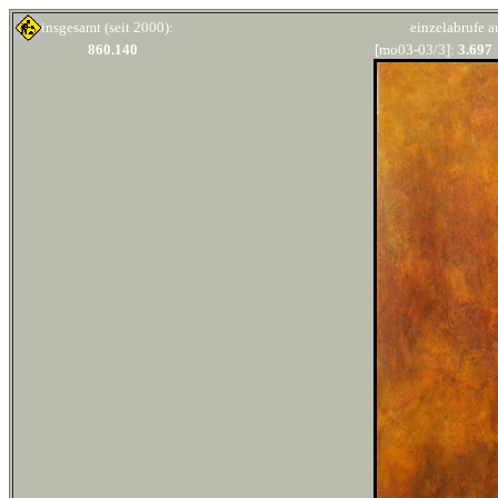
insgesamt (seit 2000): einzelabrufe auf 
860.140
[mo03-03/3]:
3.697