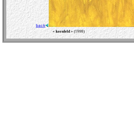
back
« 
kornfeld
 » (1998)                                                         