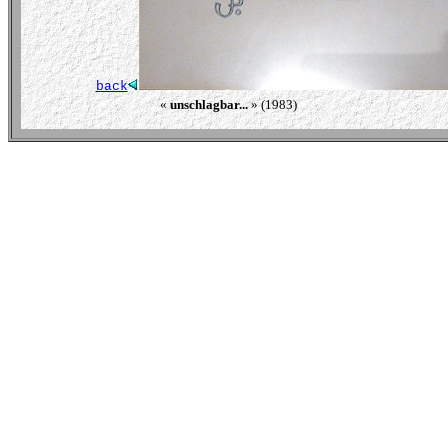
back
« 
unschlagbar...
 » (1983)                                                    