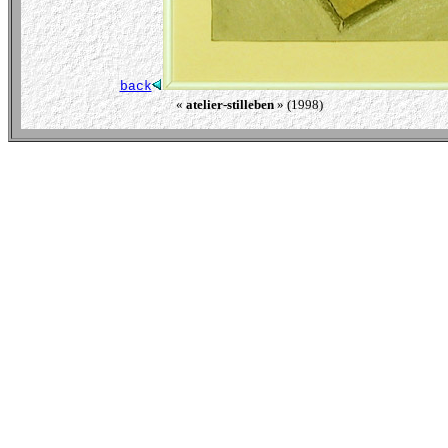
back
« 
atelier-stilleben
 » (1998)                                            